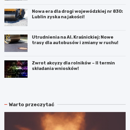
Nowa era dla drogi wojewódzkiej nr 830:
Lublin zyska na jakości!
Utrudnienia na Al. Kraśnickiej: Nowe
trasy dla autobusów i zmiany w ruchu!
Zwrot akcyzy dla rolników – II termin
składania wniosków!
N
P
o
o
w
d
e
w
r
ó
Warto przeczytać
o
j
z
n
k
e
ł
p
a
o