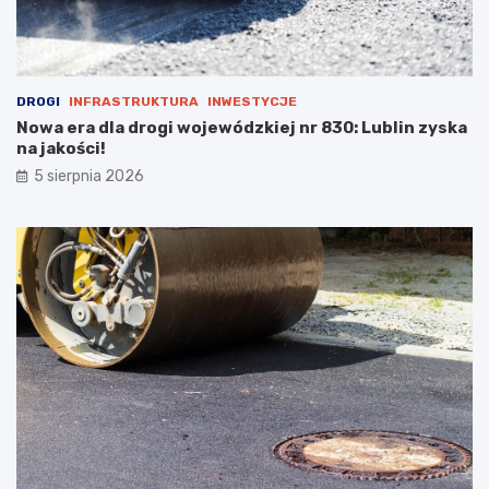
a
n
u
DROGI
INFRASTRUKTURA
INWESTYCJE
Nowa era dla drogi wojewódzkiej nr 830: Lublin zyska
na jakości!
5 sierpnia 2026