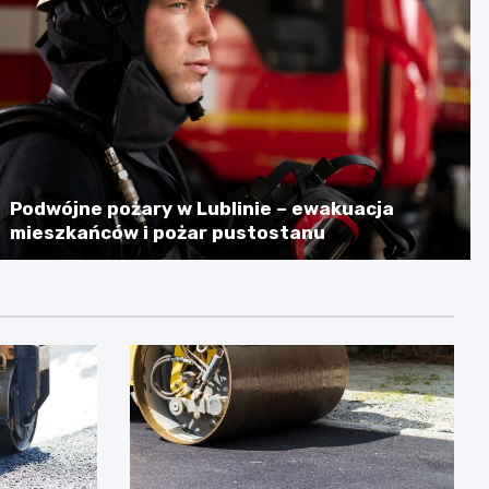
Podwójne pożary w Lublinie – ewakuacja
mieszkańców i pożar pustostanu