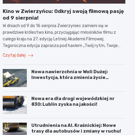
Kino w Zwierzyńcu: Odkryj swoją filmową pasję
od 9 sierpnia!
W dniach od 9 do 16 sierpnia Zwierzyniec zamieni się w
prawdziwe królestwo kina, przyciągając miłośników filmu z
całego kraju na 27. edycję Letniej Akademii Filmowej.
Tegoroczna edycja zaprasza pod hasłem „Twój rytm, Twoje…
Czytaj dalej
Nowa nawierzchnia w Woli Dużej:
Inwestycja, która zmienia życie
mieszkańców!
Nowa era dla drogi wojewódzkiej nr
830: Lublin zyska na jakości!
Utrudnienia na Al. Kraśnickiej: Nowe
trasy dla autobusów i zmiany w ruchu!