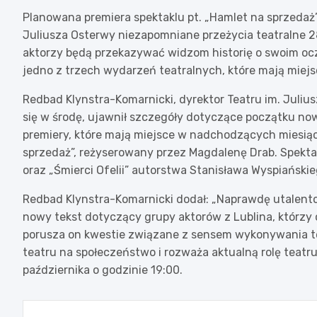
Planowana premiera spektaklu pt. „Hamlet na sprzedaż”
Juliusza Osterwy niezapomniane przeżycia teatralne 28
aktorzy będą przekazywać widzom historię o swoim oc
jedno z trzech wydarzeń teatralnych, które mają miejs
Redbad Klynstra-Komarnicki, dyrektor Teatru im. Juliu
się w środę, ujawnił szczegóły dotyczące początku no
premiery, które mają miejsce w nadchodzących miesiąc
sprzedaż”, reżyserowany przez Magdalenę Drab. Spektak
oraz „Śmierci Ofelii” autorstwa Stanisława Wyspiańskie
Redbad Klynstra-Komarnicki dodał: „Naprawdę utalentow
nowy tekst dotyczący grupy aktorów z Lublina, którzy 
porusza on kwestie związane z sensem wykonywania t
teatru na społeczeństwo i rozważa aktualną rolę teatru
października o godzinie 19:00.
Nawigacja