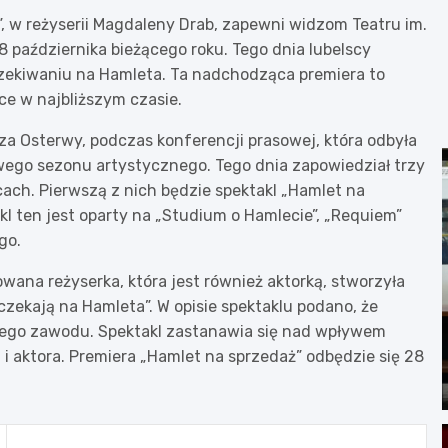
, w reżyserii Magdaleny Drab, zapewni widzom Teatru im.
 października bieżącego roku. Tego dnia lubelscy
zekiwaniu na Hamleta. Ta nadchodząca premiera to
ce w najbliższym czasie.
sza Osterwy, podczas konferencji prasowej, która odbyła
wego sezonu artystycznego. Tego dnia zapowiedział trzy
ach. Pierwszą z nich będzie spektakl „Hamlet na
l ten jest oparty na „Studium o Hamlecie”, „Requiem”
go.
ana reżyserka, która jest również aktorką, stworzyła
czekają na Hamleta”. W opisie spektaklu podano, że
ego zawodu. Spektakl zastanawia się nad wpływem
 i aktora. Premiera „Hamlet na sprzedaż” odbędzie się 28