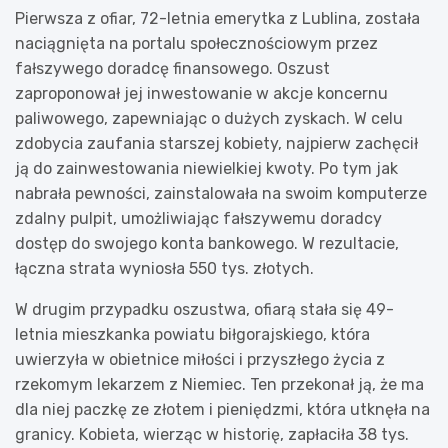
Pierwsza z ofiar, 72-letnia emerytka z Lublina, została
naciągnięta na portalu społecznościowym przez
fałszywego doradcę finansowego. Oszust
zaproponował jej inwestowanie w akcje koncernu
paliwowego, zapewniając o dużych zyskach. W celu
zdobycia zaufania starszej kobiety, najpierw zachęcił
ją do zainwestowania niewielkiej kwoty. Po tym jak
nabrała pewności, zainstalowała na swoim komputerze
zdalny pulpit, umożliwiając fałszywemu doradcy
dostęp do swojego konta bankowego. W rezultacie,
łączna strata wyniosła 550 tys. złotych.
W drugim przypadku oszustwa, ofiarą stała się 49-
letnia mieszkanka powiatu biłgorajskiego, która
uwierzyła w obietnice miłości i przyszłego życia z
rzekomym lekarzem z Niemiec. Ten przekonał ją, że ma
dla niej paczkę ze złotem i pieniędzmi, która utknęła na
granicy. Kobieta, wierząc w historię, zapłaciła 38 tys.