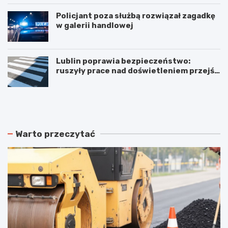
Policjant poza służbą rozwiązał zagadkę
w galerii handlowej
Lublin poprawia bezpieczeństwo:
ruszyły prace nad doświetleniem przejść
dla pieszych!
N
P
o
o
w
d
e
w
r
ó
Warto przeczytać
o
j
z
n
k
e
ł
p
a
o
d
ż
y
a
j
r
a
y
z
w