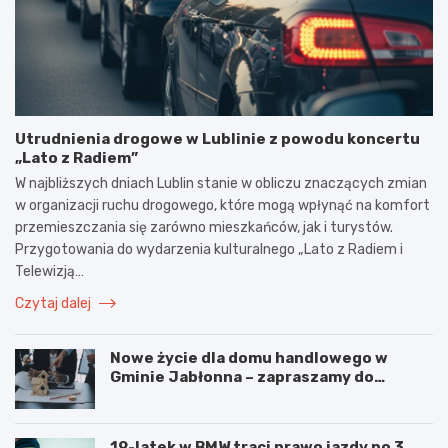
Utrudnienia drogowe w Lublinie z powodu koncertu
„Lato z Radiem”
W najbliższych dniach Lublin stanie w obliczu znaczących zmian
w organizacji ruchu drogowego, które mogą wpłynąć na komfort
przemieszczania się zarówno mieszkańców, jak i turystów.
Przygotowania do wydarzenia kulturalnego „Lato z Radiem i
Telewizją…
Czytaj dalej
Nowe życie dla domu handlowego w
Gminie Jabłonna – zapraszamy do
współpracy!
19-latek w BMW traci prawo jazdy po 3