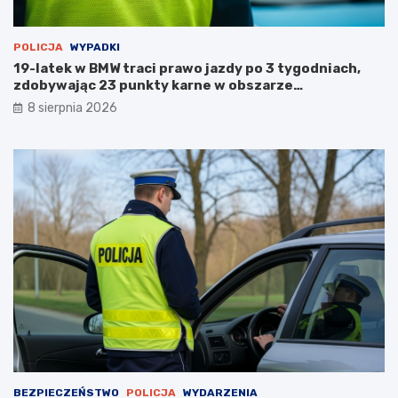
u
POLICJA
WYPADKI
19-latek w BMW traci prawo jazdy po 3 tygodniach,
zdobywając 23 punkty karne w obszarze
zabudowanym
8 sierpnia 2026
BEZPIECZEŃSTWO
POLICJA
WYDARZENIA