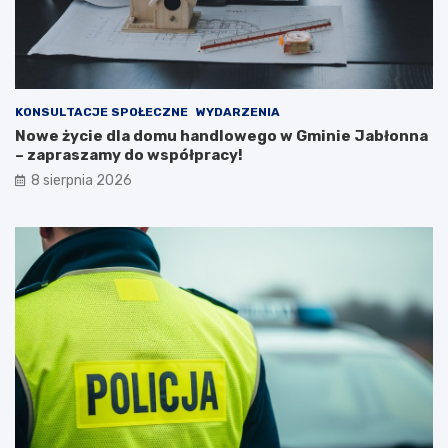
e
s
j
z
n
k
a
a
2
ń
0
c
KONSULTACJE SPOŁECZNE
WYDARZENIA
2
ó
Nowe życie dla domu handlowego w Gminie Jabłonna
6
w
– zapraszamy do współpracy!
r
i
8 sierpnia 2026
o
p
k
o
ż
a
r
p
u
s
t
o
s
t
a
n