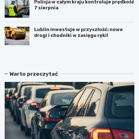
Policja w całym kraju kontroluje prędkość
7 sierpnia
Lublin inwestuje w przyszłość: nowe
drogi i chodniki w zasięgu ręki!
N
P
o
o
w
d
e
w
r
ó
Warto przeczytać
o
j
z
n
k
e
ł
p
a
o
d
ż
y
a
j
r
a
y
z
w
d
L
y
u