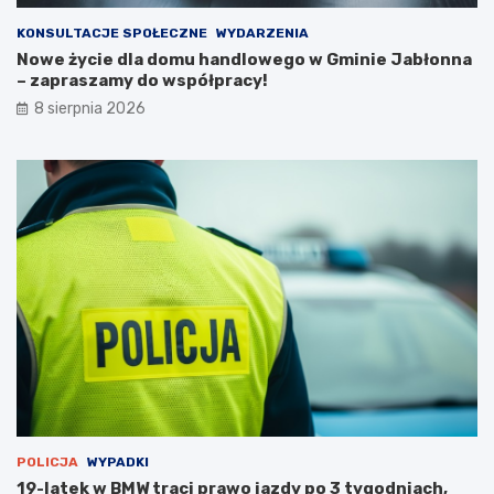
2
ń
0
c
KONSULTACJE SPOŁECZNE
WYDARZENIA
2
ó
Nowe życie dla domu handlowego w Gminie Jabłonna
6
w
– zapraszamy do współpracy!
r
i
8 sierpnia 2026
o
p
k
o
ż
a
r
p
u
s
t
o
s
t
a
n
u
POLICJA
WYPADKI
19-latek w BMW traci prawo jazdy po 3 tygodniach,