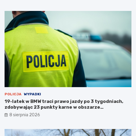
k
o
ż
a
r
p
u
s
t
o
s
t
a
n
u
POLICJA
WYPADKI
19-latek w BMW traci prawo jazdy po 3 tygodniach,
zdobywając 23 punkty karne w obszarze
zabudowanym
8 sierpnia 2026