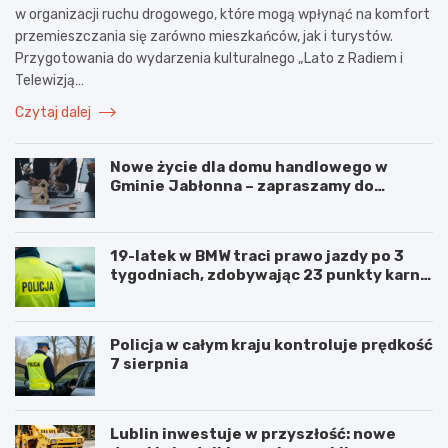
w organizacji ruchu drogowego, które mogą wpłynąć na komfort
przemieszczania się zarówno mieszkańców, jak i turystów.
Przygotowania do wydarzenia kulturalnego „Lato z Radiem i
Telewizją…
Czytaj dalej
Nowe życie dla domu handlowego w
Gminie Jabłonna – zapraszamy do
współpracy!
19-latek w BMW traci prawo jazdy po 3
tygodniach, zdobywając 23 punkty karne
w obszarze zabudowanym
Policja w całym kraju kontroluje prędkość
7 sierpnia
Lublin inwestuje w przyszłość: nowe