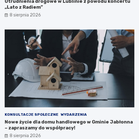
i
e
Utrudnienia drogowe w Lublinie z powodu koncertu
k
–
„Lato z Radiem”
a
e
8 sierpnia 2026
c
w
j
a
i
k
p
u
u
a
b
c
l
j
i
a
c
m
z
i
n
e
e
s
j
z
n
k
a
a
2
ń
0
c
KONSULTACJE SPOŁECZNE
WYDARZENIA
2
ó
Nowe życie dla domu handlowego w Gminie Jabłonna
6
w
– zapraszamy do współpracy!
r
i
8 sierpnia 2026
o
p