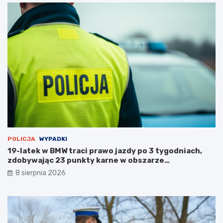
a
r
p
u
s
t
o
s
t
a
n
u
POLICJA
WYPADKI
19-latek w BMW traci prawo jazdy po 3 tygodniach,
zdobywając 23 punkty karne w obszarze
zabudowanym
8 sierpnia 2026