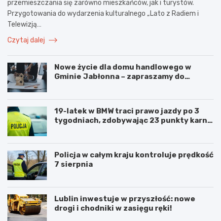
przemieszczania się zarówno mieszkańców, jak i turystów.
Przygotowania do wydarzenia kulturalnego „Lato z Radiem i
Telewizją…
Czytaj dalej
Nowe życie dla domu handlowego w
Gminie Jabłonna – zapraszamy do
współpracy!
19-latek w BMW traci prawo jazdy po 3
tygodniach, zdobywając 23 punkty karne
w obszarze zabudowanym
Policja w całym kraju kontroluje prędkość
7 sierpnia
Lublin inwestuje w przyszłość: nowe
drogi i chodniki w zasięgu ręki!