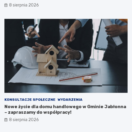
a
e
8 sierpnia 2026
c
w
j
a
i
k
p
u
u
a
b
c
l
j
i
a
c
m
z
i
n
e
e
s
j
z
n
k
a
a
2
ń
0
c
KONSULTACJE SPOŁECZNE
WYDARZENIA
2
ó
Nowe życie dla domu handlowego w Gminie Jabłonna
6
w
– zapraszamy do współpracy!
r
i
8 sierpnia 2026
o
p
k
o
ż