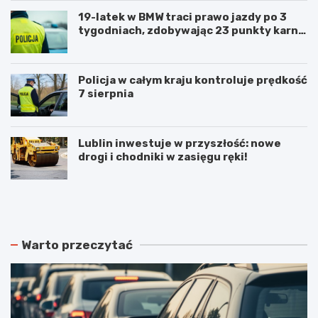
19-latek w BMW traci prawo jazdy po 3
tygodniach, zdobywając 23 punkty karne
w obszarze zabudowanym
Policja w całym kraju kontroluje prędkość
7 sierpnia
Lublin inwestuje w przyszłość: nowe
drogi i chodniki w zasięgu ręki!
N
P
o
o
w
d
e
w
r
ó
Warto przeczytać
o
j
z
n
k
e
ł
p
a
o
d
ż