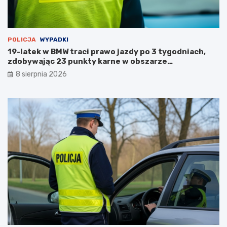
n
u
POLICJA
WYPADKI
19-latek w BMW traci prawo jazdy po 3 tygodniach,
zdobywając 23 punkty karne w obszarze
zabudowanym
8 sierpnia 2026