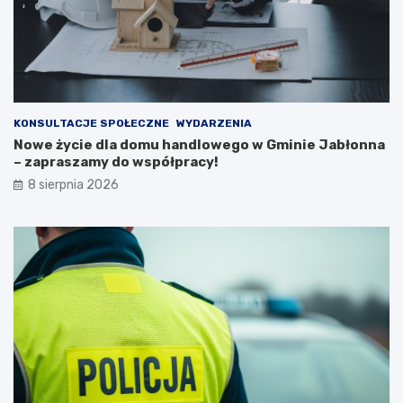
n
e
e
s
j
z
n
k
a
a
2
ń
0
c
KONSULTACJE SPOŁECZNE
WYDARZENIA
2
ó
Nowe życie dla domu handlowego w Gminie Jabłonna
6
w
– zapraszamy do współpracy!
r
i
8 sierpnia 2026
o
p
k
o
ż
a
r
p
u
s
t
o
s
t
a