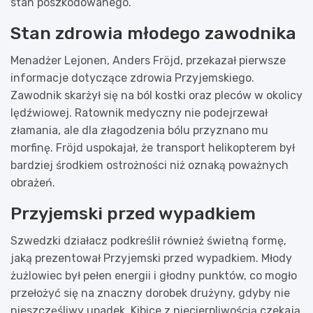
stan poszkodowanego.
Stan zdrowia młodego zawodnika
Menadżer Lejonen, Anders Fröjd, przekazał pierwsze
informacje dotyczące zdrowia Przyjemskiego.
Zawodnik skarżył się na ból kostki oraz pleców w okolicy
lędźwiowej. Ratownik medyczny nie podejrzewał
złamania, ale dla złagodzenia bólu przyznano mu
morfinę. Fröjd uspokajał, że transport helikopterem był
bardziej środkiem ostrożności niż oznaką poważnych
obrażeń.
Przyjemski przed wypadkiem
Szwedzki działacz podkreślił również świetną formę,
jaką prezentował Przyjemski przed wypadkiem. Młody
żużlowiec był pełen energii i głodny punktów, co mogło
przełożyć się na znaczny dorobek drużyny, gdyby nie
nieszczęśliwy upadek. Kibice z niecierpliwością czekają