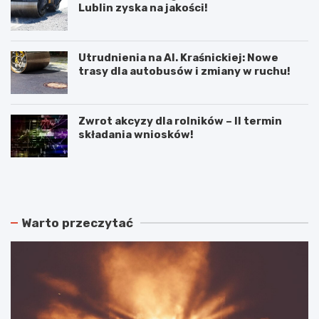
Lublin zyska na jakości!
Utrudnienia na Al. Kraśnickiej: Nowe
trasy dla autobusów i zmiany w ruchu!
Zwrot akcyzy dla rolników – II termin
składania wniosków!
N
P
o
o
w
d
e
w
r
ó
Warto przeczytać
o
j
z
n
k
e
ł
p
a
o
d
ż
y
a
j
r