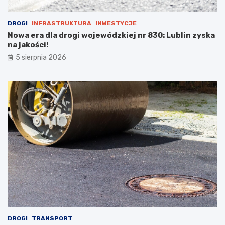
DROGI
INFRASTRUKTURA
INWESTYCJE
Nowa era dla drogi wojewódzkiej nr 830: Lublin zyska
na jakości!
5 sierpnia 2026
DROGI
TRANSPORT