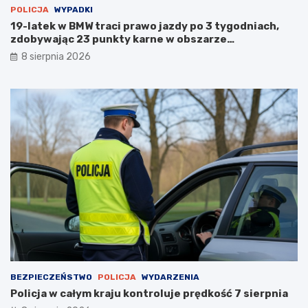
POLICJA
WYPADKI
19-latek w BMW traci prawo jazdy po 3 tygodniach,
zdobywając 23 punkty karne w obszarze
zabudowanym
8 sierpnia 2026
BEZPIECZEŃSTWO
POLICJA
WYDARZENIA
Policja w całym kraju kontroluje prędkość 7 sierpnia