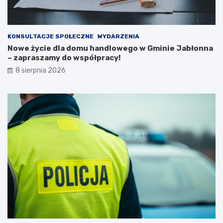
n
k
a
a
2
ń
0
c
KONSULTACJE SPOŁECZNE
WYDARZENIA
2
ó
Nowe życie dla domu handlowego w Gminie Jabłonna
6
w
– zapraszamy do współpracy!
r
i
8 sierpnia 2026
o
p
k
o
ż
a
r
p
u
s
t
o
s
t
a
n
u