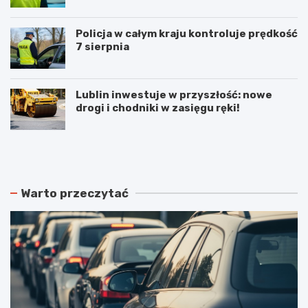
Policja w całym kraju kontroluje prędkość
7 sierpnia
Lublin inwestuje w przyszłość: nowe
drogi i chodniki w zasięgu ręki!
N
P
o
o
w
d
e
w
r
ó
Warto przeczytać
o
j
z
n
k
e
ł
p
a
o
d
ż
y
a
j
r
a
y