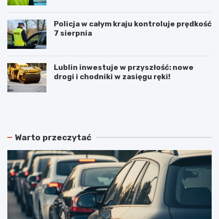
Policja w całym kraju kontroluje prędkość
7 sierpnia
Lublin inwestuje w przyszłość: nowe
drogi i chodniki w zasięgu ręki!
N
P
o
o
w
d
e
w
r
ó
Warto przeczytać
o
j
z
n
k
e
ł
p
a
o
d
ż
y
a
j
r
a
y