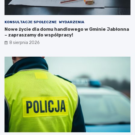
n
k
a
a
2
ń
0
c
KONSULTACJE SPOŁECZNE
WYDARZENIA
2
ó
Nowe życie dla domu handlowego w Gminie Jabłonna
6
w
– zapraszamy do współpracy!
r
i
8 sierpnia 2026
o
p
k
o
ż
a
r
p
u
s
t
o
s
t
a
n
u