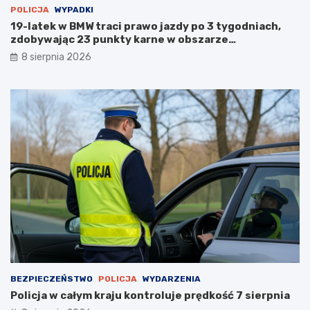
POLICJA
WYPADKI
19-latek w BMW traci prawo jazdy po 3 tygodniach,
zdobywając 23 punkty karne w obszarze
zabudowanym
8 sierpnia 2026
BEZPIECZEŃSTWO
POLICJA
WYDARZENIA
Policja w całym kraju kontroluje prędkość 7 sierpnia