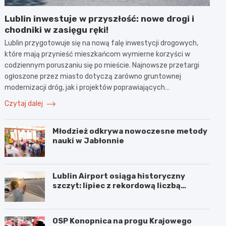
Lublin inwestuje w przyszłość: nowe drogi i
chodniki w zasięgu ręki!
Lublin przygotowuje się na nową falę inwestycji drogowych,
które mają przynieść mieszkańcom wymierne korzyści w
codziennym poruszaniu się po mieście. Najnowsze przetargi
ogłoszone przez miasto dotyczą zarówno gruntownej
modernizacji dróg, jak i projektów poprawiających…
Czytaj dalej
Młodzież odkrywa nowoczesne metody
nauki w Jabłonnie
Lublin Airport osiąga historyczny
szczyt: lipiec z rekordową liczbą
pasażerów!
OSP Konopnica na progu Krajowego