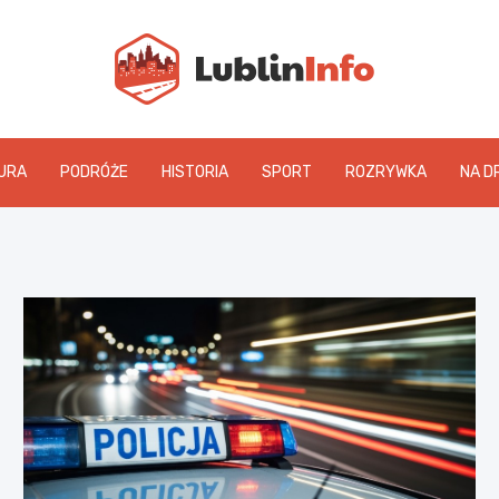
Lublin
URA
PODRÓŻE
HISTORIA
SPORT
ROZRYWKA
NA D