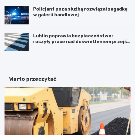
Policjant poza służbą rozwiązał zagadkę
w galerii handlowej
Lublin poprawia bezpieczeństwo:
ruszyły prace nad doświetleniem przejść
dla pieszych!
N
P
o
o
w
d
e
w
r
ó
Warto przeczytać
o
j
z
n
k
e
ł
p
a
o
d
ż
y
a
j
r
a
y
z
w