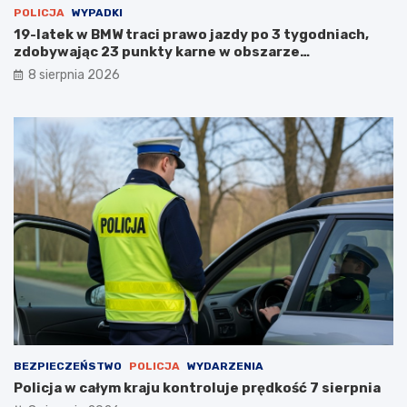
POLICJA
WYPADKI
19-latek w BMW traci prawo jazdy po 3 tygodniach,
zdobywając 23 punkty karne w obszarze
zabudowanym
8 sierpnia 2026
BEZPIECZEŃSTWO
POLICJA
WYDARZENIA
Policja w całym kraju kontroluje prędkość 7 sierpnia