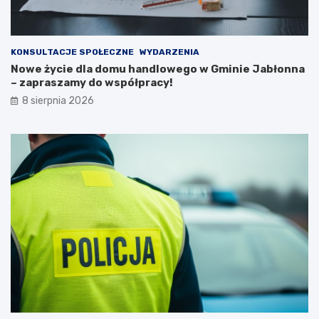
n
k
a
a
2
ń
0
c
KONSULTACJE SPOŁECZNE
WYDARZENIA
2
ó
Nowe życie dla domu handlowego w Gminie Jabłonna
6
w
– zapraszamy do współpracy!
r
i
8 sierpnia 2026
o
p
k
o
ż
a
r
p
u
s
t
o
s
t
a
n
u