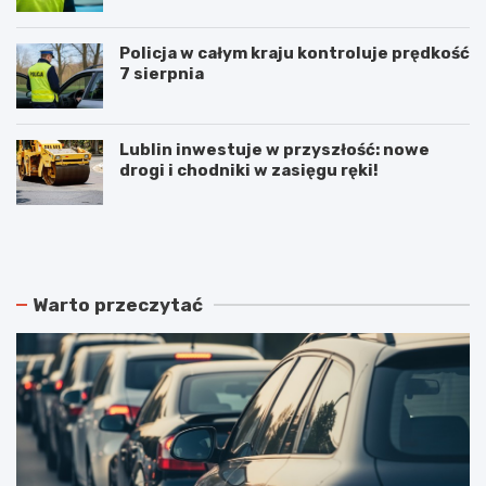
Policja w całym kraju kontroluje prędkość
7 sierpnia
Lublin inwestuje w przyszłość: nowe
drogi i chodniki w zasięgu ręki!
N
P
o
o
w
d
e
w
r
ó
Warto przeczytać
o
j
z
n
k
e
ł
p
a
o
d
ż
y
a
j
r
a
y