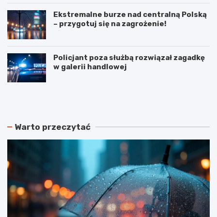
Ekstremalne burze nad centralną Polską
– przygotuj się na zagrożenie!
Policjant poza służbą rozwiązał zagadkę
w galerii handlowej
N
P
o
o
w
d
e
w
r
ó
Warto przeczytać
o
j
z
n
k
e
ł
p
a
o
d
ż
y
a
j
r
a
y
z
w