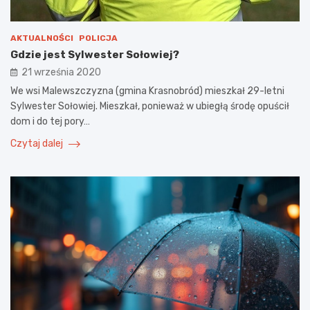
AKTUALNOŚCI
POLICJA
Gdzie jest Sylwester Sołowiej?
21 września 2020
We wsi Malewszczyzna (gmina Krasnobród) mieszkał 29-letni
Sylwester Sołowiej. Mieszkał, ponieważ w ubiegłą środę opuścił
dom i do tej pory…
Czytaj dalej