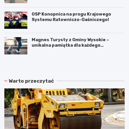
OSP Konopnica na progu Krajowego
Systemu Ratowniczo-Gaśniczego!
Magnes Turysty z Gminy Wysokie –
unikalna pamiątka dla każdego
podróżnika!
N
P
o
o
w
d
e
w
r
ó
Warto przeczytać
o
j
z
n
k
e
ł
p
a
o
d
ż
y
a
j
r
a
y