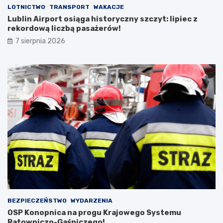
LOTNICTWO
TRANSPORT
WAKACJE
Lublin Airport osiąga historyczny szczyt: lipiec z
rekordową liczbą pasażerów!
7 sierpnia 2026
BEZPIECZEŃSTWO
WYDARZENIA
OSP Konopnica na progu Krajowego Systemu
Ratowniczo-Gaśniczego!