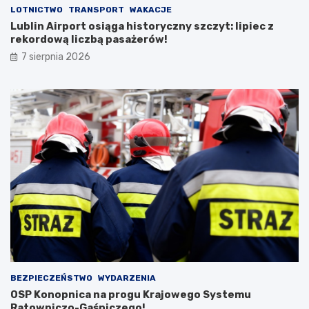
LOTNICTWO
TRANSPORT
WAKACJE
Lublin Airport osiąga historyczny szczyt: lipiec z
rekordową liczbą pasażerów!
7 sierpnia 2026
BEZPIECZEŃSTWO
WYDARZENIA
OSP Konopnica na progu Krajowego Systemu
Ratowniczo-Gaśniczego!