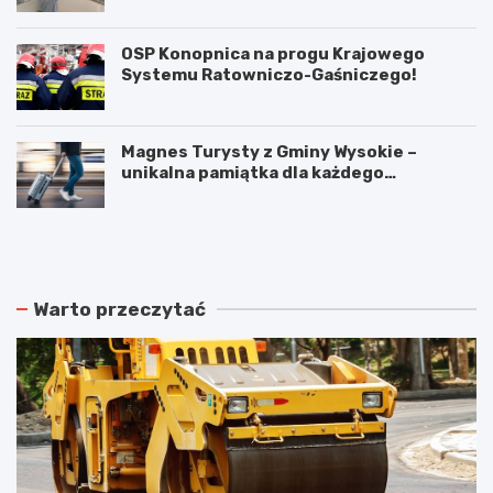
OSP Konopnica na progu Krajowego
Systemu Ratowniczo-Gaśniczego!
Magnes Turysty z Gminy Wysokie –
unikalna pamiątka dla każdego
podróżnika!
N
P
o
o
w
d
e
w
r
ó
Warto przeczytać
o
j
z
n
k
e
ł
p
a
o
d
ż
y
a
j
r
a
y