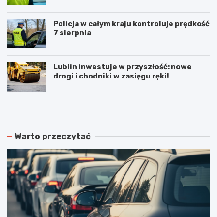
Policja w całym kraju kontroluje prędkość
7 sierpnia
Lublin inwestuje w przyszłość: nowe
drogi i chodniki w zasięgu ręki!
N
P
o
o
w
d
e
w
r
ó
Warto przeczytać
o
j
z
n
k
e
ł
p
a
o
d
ż
y
a
j
r
a
y