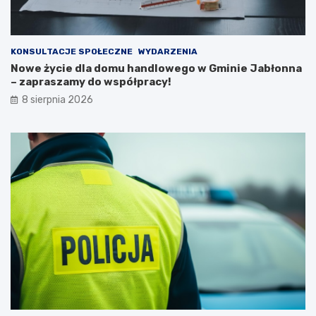
n
k
a
a
2
ń
0
c
KONSULTACJE SPOŁECZNE
WYDARZENIA
2
ó
Nowe życie dla domu handlowego w Gminie Jabłonna
6
w
– zapraszamy do współpracy!
r
i
8 sierpnia 2026
o
p
k
o
ż
a
r
p
u
s
t
o
s
t
a
n
u