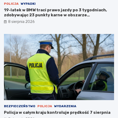
POLICJA
WYPADKI
19-latek w BMW traci prawo jazdy po 3 tygodniach,
zdobywając 23 punkty karne w obszarze
zabudowanym
8 sierpnia 2026
BEZPIECZEŃSTWO
POLICJA
WYDARZENIA
Policja w całym kraju kontroluje prędkość 7 sierpnia