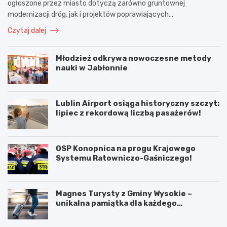
ogłoszone przez miasto dotyczą zarówno gruntownej
modernizacji dróg, jak i projektów poprawiających…
Czytaj dalej
Młodzież odkrywa nowoczesne metody
nauki w Jabłonnie
Lublin Airport osiąga historyczny szczyt:
lipiec z rekordową liczbą pasażerów!
OSP Konopnica na progu Krajowego
Systemu Ratowniczo-Gaśniczego!
Magnes Turysty z Gminy Wysokie –
unikalna pamiątka dla każdego
podróżnika!
N
P