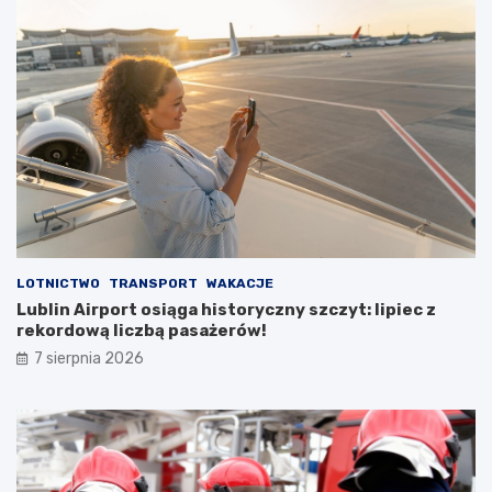
r
p
u
s
t
o
s
t
a
n
u
LOTNICTWO
TRANSPORT
WAKACJE
Lublin Airport osiąga historyczny szczyt: lipiec z
rekordową liczbą pasażerów!
7 sierpnia 2026