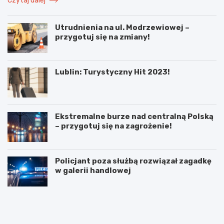
Czytaj dalej
Utrudnienia na ul. Modrzewiowej –
przygotuj się na zmiany!
Lublin: Turystyczny Hit 2023!
Ekstremalne burze nad centralną Polską
– przygotuj się na zagrożenie!
Policjant poza służbą rozwiązał zagadkę
w galerii handlowej
N
P
o
o
w
d
e
w
r
ó