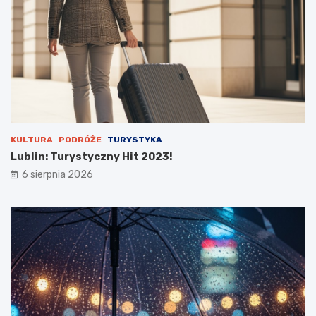
s
t
o
s
t
a
n
u
KULTURA
PODRÓŻE
TURYSTYKA
Lublin: Turystyczny Hit 2023!
6 sierpnia 2026