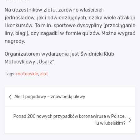
Na uczestników zlotu, zarówno właścicieli
jednośladów, jak i odwiedzających, czeka wiele atrakcji
i konkursów. To m.in. sportowe dyscypliny (przeciąganie
liny, biegi), czy zagadki w formie quizów. Można wygrać
nagrody.
Organizatorem wydarzenia jest Świdnicki Klub
Motocyklowy „Usarz”.
Tags:
motocykle
,
zlot
Nawigacja
Alert pogodowy – znów będą ulewy
wpisu
Ponad 200 nowych przypadków koronawirusa w Polsce.
Ilu w lubelskim?