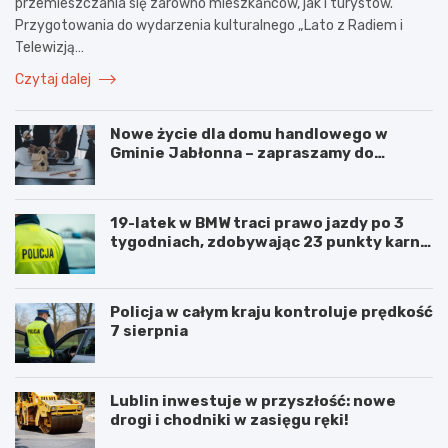
przemieszczania się zarówno mieszkańców, jak i turystów.
Przygotowania do wydarzenia kulturalnego „Lato z Radiem i
Telewizją…
Czytaj dalej
Nowe życie dla domu handlowego w
Gminie Jabłonna – zapraszamy do
współpracy!
19-latek w BMW traci prawo jazdy po 3
tygodniach, zdobywając 23 punkty karne
w obszarze zabudowanym
Policja w całym kraju kontroluje prędkość
7 sierpnia
Lublin inwestuje w przyszłość: nowe
drogi i chodniki w zasięgu ręki!