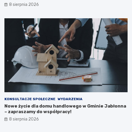
a
e
8 sierpnia 2026
c
w
j
a
i
k
p
u
u
a
b
c
l
j
i
a
c
m
z
i
n
e
e
s
j
z
n
k
a
a
2
ń
0
c
KONSULTACJE SPOŁECZNE
WYDARZENIA
2
ó
Nowe życie dla domu handlowego w Gminie Jabłonna
6
w
– zapraszamy do współpracy!
r
i
8 sierpnia 2026
o
p
k
o
ż