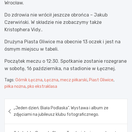
Wrocław.
Do zdrowia nie wrócił jeszcze obrońca – Jakub
Czerwiński. W składzie nie zobaczymy także
Kristophera Vidy..
Drużyna Piasta Gliwice ma obecnie 13 oczek i jest na
ósmym miejscu w tabeli.
Początek meczu o 12:30. Spotkanie zostanie rozegrane
w sobotę, 16 października, na stadionie w Łęcznej.
Tags:
Górnik Łęczna
,
Łęczna
,
mecz piłkarski
,
Piast Gliwice
,
piłka nożna
,
pko ekstraklasa
Nawigacja
„Jeden dzień. Biała Podlaska”. Wystawa i album ze
wpisu
zdjęciami na jubileusz klubu fotograficznego.