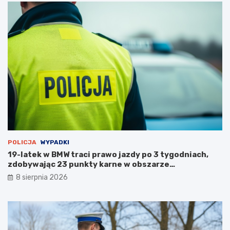
a
r
p
u
s
t
o
s
t
a
n
u
POLICJA
WYPADKI
19-latek w BMW traci prawo jazdy po 3 tygodniach,
zdobywając 23 punkty karne w obszarze
zabudowanym
8 sierpnia 2026