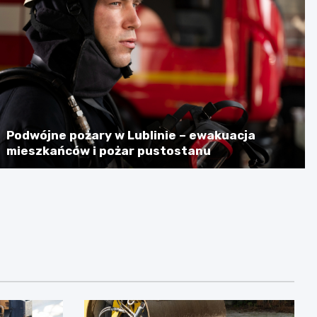
Podwójne pożary w Lublinie – ewakuacja
mieszkańców i pożar pustostanu