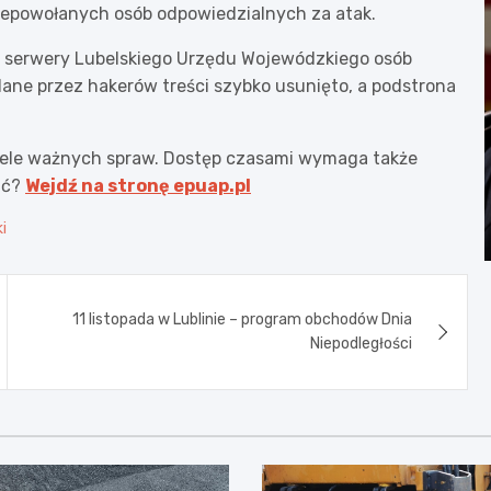
iepowołanych osób odpowiedzialnych za atak.
a serwery Lubelskiego Urzędu Wojewódzkiego osób
ane przez hakerów treści szybko usunięto, a podstrona
ele ważnych spraw. Dostęp czasami wymaga także
ić?
Wejdź na stronę epuap.pl
i
11 listopada w Lublinie – program obchodów Dnia
Niepodległości