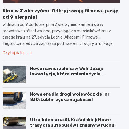
Kino w Zwierzyńcu: Odkryj swoją filmową pasję
od 9 sierpnia!
W dniach od 9 do 16 sierpnia Zwierzyniec zamieni się w
prawdziwe królestwo kina, przyciągając miłośników filmu z
całego kraju na 27. edycję Letniej Akademii Filmowej.
Tegoroczna edycja zaprasza pod hasłem „Twój rytm, Twoje…
Czytaj dalej
Nowa nawierzchnia w Woli Dużej:
Inwestycja, która zmienia życie
mieszkańców!
Nowa era dla drogi wojewódzkiej nr
830: Lublin zyska na jakości!
Utrudnienia na Al. Kraśnickiej: Nowe
trasy dla autobusów i zmiany w ruchu!