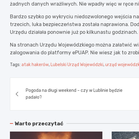
żadnych danych wrażliwych. Nie wpadły więc w ręce n
Bardzo szybko po wykryciu niedozwolonego wejścia n
trzecich, luka bezpieczeństwa została naprawiona. Dod
Urzędu działała ponownie już po kilkunastu godzinach.
Na stronach Urzędu Wojewódzkiego można załatwić wi
zalogowania do platformy ePUAP. Nie wiesz jak to zrob
Tags:
atak hakerów
,
Lubelski Urząd Wojewódzki
,
urząd wojewódzk
Nawigacja
Pogoda na długi weekend – czy w Lublinie będzie
wpisu
padało?
Warto przeczytać