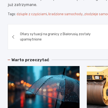
już zatrzymane.
Tags:
dziuple z częściami
,
kradzione samochody
,
złodzieje sam
Nawigacja
Ofiary sytuacji na granicy z Białorusią zostały
wpisu
upamiętnione
Warto przeczytać