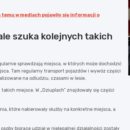
 temu w mediach pojawiły się informacji o
tale szuka kolejnych takich
egularnie sprawdzają miejsca, w których może dochodzić
ejsca. Tam regularny transport pojazdów i wywóz części
lizowane na odludziu, czasami w lesie.
 takich miejsce. W „Dziuplach” znajdowały się części
ia, które nakierowały służby na konkretne miejsca, a
osoby biorące udział w nielegalnej działalności zostały