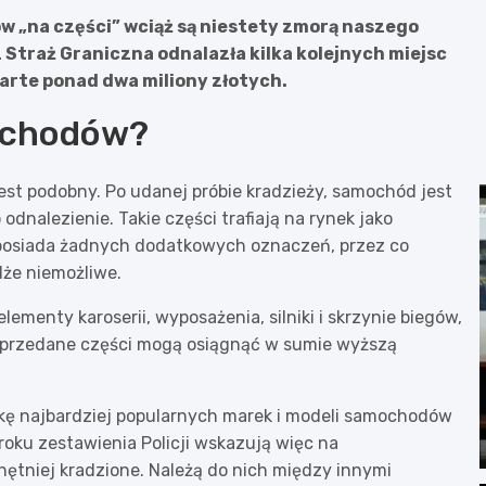
 „na części” wciąż są niestety zmorą naszego
z Straż Graniczna odnalazła kilka kolejnych miejsc
rte ponad dwa miliony złotych.
mochodów?
st podobny. Po udanej próbie kradzieży, samochód jest
odnalezienie. Takie części trafiają na rynek jako
e posiada żadnych dodatkowych oznaczeń, przez co
że niemożliwe.
menty karoserii, wyposażenia, silniki i skrzynie biegów,
e sprzedane części mogą osiągnąć w sumie wyższą
órkę najbardziej popularnych marek i modeli samochodów
roku zestawienia Policji wskazują więc na
hętniej kradzione. Należą do nich między innymi