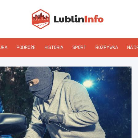
Lublin
URA
PODRÓŻE
HISTORIA
SPORT
ROZRYWKA
NA D