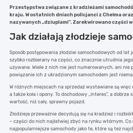
Przestępstwa związane z kradzieżami samochodów
kraju. W ostatnich dniach policjanci z Chełma ora
nazywanych „dziuplami”. Zarekwirowano części wa
Jak działają złodzieje sa
Sposób postępowania złodziei samochodowych od lat je
szybko rozbierany na części, co znacznie utrudnia jego 
używane. Wiele z nich nie jest numerowanych, ani ni
powiązanie ich z ukradzionym samochodem jest niemal
W różnych miejscach na sprzedaż wystawiane są więc ele
a także koła i opony. To dochodowy „interes”, a dobrz
wartość, niż cały, sprawny pojazd.
Złodzieje przeważnie decydują się na kradzież i rozbi
– części do nich najłatwiej zbyć na rynku wtórnym. Co 
najpopularniejsze samochody jako te, które są też najc