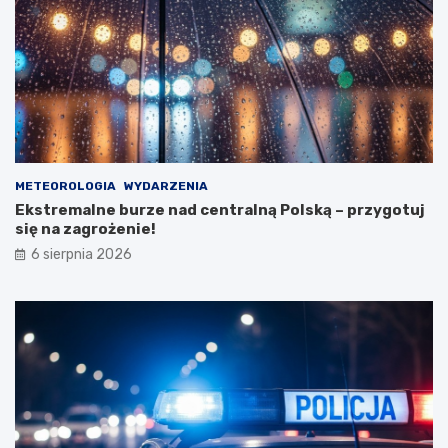
u
s
t
o
s
t
a
n
u
METEOROLOGIA
WYDARZENIA
Ekstremalne burze nad centralną Polską – przygotuj
się na zagrożenie!
6 sierpnia 2026