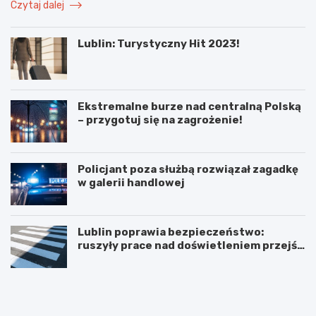
Czytaj dalej
Lublin: Turystyczny Hit 2023!
Ekstremalne burze nad centralną Polską
– przygotuj się na zagrożenie!
Policjant poza służbą rozwiązał zagadkę
w galerii handlowej
Lublin poprawia bezpieczeństwo:
ruszyły prace nad doświetleniem przejść
dla pieszych!
N
P
o
o
w
d
e
w