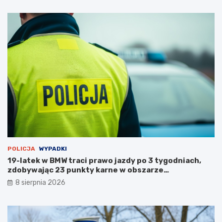
k
o
ż
a
r
p
u
s
t
o
s
t
a
n
u
POLICJA
WYPADKI
19-latek w BMW traci prawo jazdy po 3 tygodniach,
zdobywając 23 punkty karne w obszarze
zabudowanym
8 sierpnia 2026