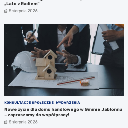
k
–
„Lato z Radiem”
a
e
8 sierpnia 2026
c
w
j
a
i
k
p
u
u
a
b
c
l
j
i
a
c
m
z
i
n
e
e
s
j
z
n
k
a
a
2
ń
0
c
KONSULTACJE SPOŁECZNE
WYDARZENIA
2
ó
Nowe życie dla domu handlowego w Gminie Jabłonna
6
w
– zapraszamy do współpracy!
r
i
8 sierpnia 2026
o
p