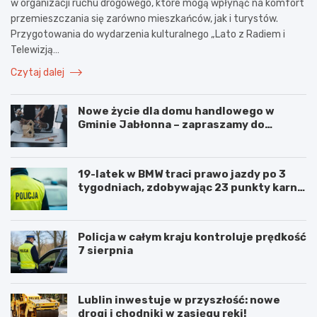
w organizacji ruchu drogowego, które mogą wpłynąć na komfort
przemieszczania się zarówno mieszkańców, jak i turystów.
Przygotowania do wydarzenia kulturalnego „Lato z Radiem i
Telewizją…
Czytaj dalej
Nowe życie dla domu handlowego w
Gminie Jabłonna – zapraszamy do
współpracy!
19-latek w BMW traci prawo jazdy po 3
tygodniach, zdobywając 23 punkty karne
w obszarze zabudowanym
Policja w całym kraju kontroluje prędkość
7 sierpnia
Lublin inwestuje w przyszłość: nowe
drogi i chodniki w zasięgu ręki!