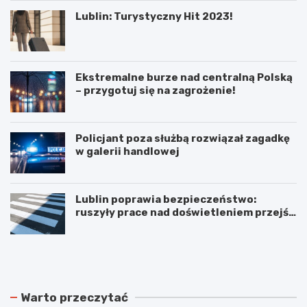
Lublin: Turystyczny Hit 2023!
Ekstremalne burze nad centralną Polską
– przygotuj się na zagrożenie!
Policjant poza służbą rozwiązał zagadkę
w galerii handlowej
Lublin poprawia bezpieczeństwo:
ruszyły prace nad doświetleniem przejść
dla pieszych!
N
P
o
o
w
d
e
w
r
ó
Warto przeczytać
o
j