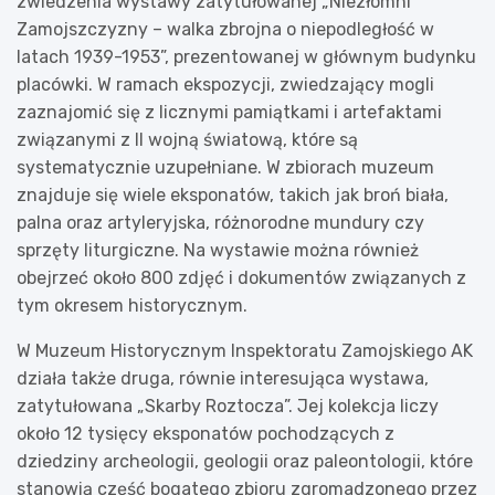
zwiedzenia wystawy zatytułowanej „Niezłomni
Zamojszczyzny – walka zbrojna o niepodległość w
latach 1939-1953”, prezentowanej w głównym budynku
placówki. W ramach ekspozycji, zwiedzający mogli
zaznajomić się z licznymi pamiątkami i artefaktami
związanymi z II wojną światową, które są
systematycznie uzupełniane. W zbiorach muzeum
znajduje się wiele eksponatów, takich jak broń biała,
palna oraz artyleryjska, różnorodne mundury czy
sprzęty liturgiczne. Na wystawie można również
obejrzeć około 800 zdjęć i dokumentów związanych z
tym okresem historycznym.
W Muzeum Historycznym Inspektoratu Zamojskiego AK
działa także druga, równie interesująca wystawa,
zatytułowana „Skarby Roztocza”. Jej kolekcja liczy
około 12 tysięcy eksponatów pochodzących z
dziedziny archeologii, geologii oraz paleontologii, które
stanowią część bogatego zbioru zgromadzonego przez