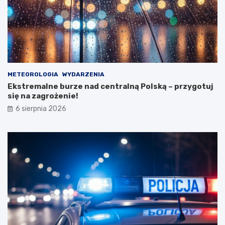
t
o
s
t
a
n
u
METEOROLOGIA
WYDARZENIA
Ekstremalne burze nad centralną Polską – przygotuj
się na zagrożenie!
6 sierpnia 2026