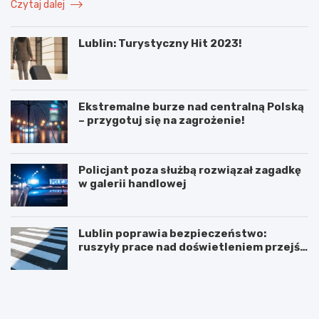
Czytaj dalej
Lublin: Turystyczny Hit 2023!
Ekstremalne burze nad centralną Polską
– przygotuj się na zagrożenie!
Policjant poza służbą rozwiązał zagadkę
w galerii handlowej
Lublin poprawia bezpieczeństwo:
ruszyły prace nad doświetleniem przejść
dla pieszych!
N
P
o
o
w
d
e
w