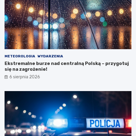
u
s
t
o
s
t
a
n
u
METEOROLOGIA
WYDARZENIA
Ekstremalne burze nad centralną Polską – przygotuj
się na zagrożenie!
6 sierpnia 2026