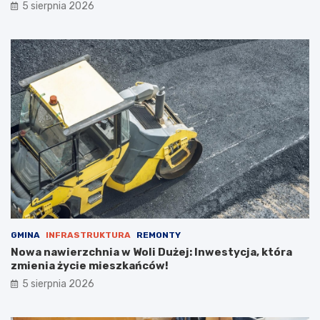
5 sierpnia 2026
o
p
k
o
ż
a
r
p
u
s
t
o
s
t
a
n
u
GMINA
INFRASTRUKTURA
REMONTY
Nowa nawierzchnia w Woli Dużej: Inwestycja, która
zmienia życie mieszkańców!
5 sierpnia 2026