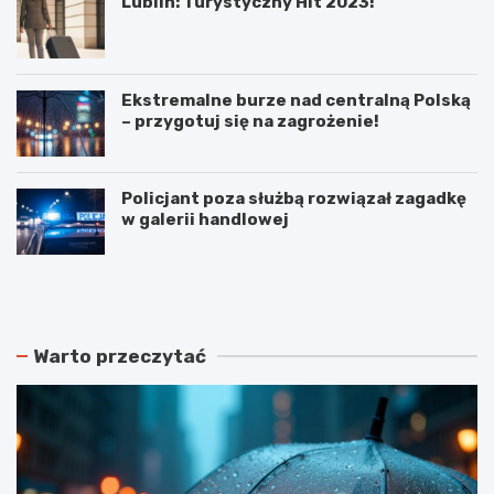
Lublin: Turystyczny Hit 2023!
Ekstremalne burze nad centralną Polską
– przygotuj się na zagrożenie!
Policjant poza służbą rozwiązał zagadkę
w galerii handlowej
N
P
o
o
w
d
e
w
r
ó
Warto przeczytać
o
j
z
n
k
e
ł
p
a
o
d
ż
y
a