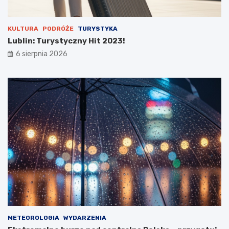
u
KULTURA
PODRÓŻE
TURYSTYKA
Lublin: Turystyczny Hit 2023!
6 sierpnia 2026
METEOROLOGIA
WYDARZENIA