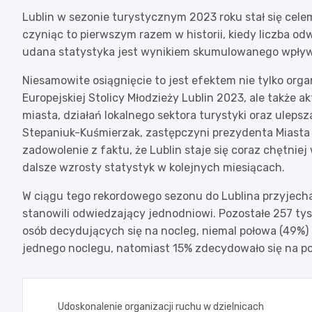
Lublin w sezonie turystycznym 2023 roku stał się celem
czyniąc to pierwszym razem w historii, kiedy liczba od
udana statystyka jest wynikiem skumulowanego wpływ
Niesamowite osiągnięcie to jest efektem nie tylko or
Europejskiej Stolicy Młodzieży Lublin 2023, ale także a
miasta, działań lokalnego sektora turystyki oraz uleps
Stepaniuk-Kuśmierzak, zastępczyni prezydenta Miasta Lu
zadowolenie z faktu, że Lublin staje się coraz chętnie
dalsze wzrosty statystyk w kolejnych miesiącach.
W ciągu tego rekordowego sezonu do Lublina przyjechał
stanowili odwiedzający jednodniowi. Pozostałe 257 tys.
osób decydujących się na nocleg, niemal połowa (49%) 
jednego noclegu, natomiast 15% zdecydowało się na po
Nawigacja
Udoskonalenie organizacji ruchu w dzielnicach