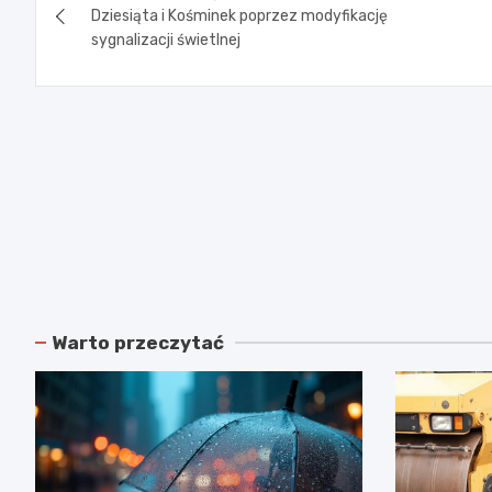
wpisu
Dziesiąta i Kośminek poprzez modyfikację
sygnalizacji świetlnej
Warto przeczytać