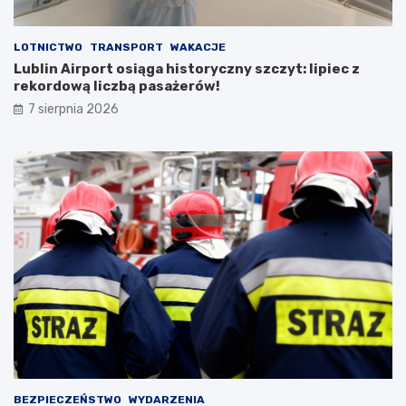
u
LOTNICTWO
TRANSPORT
WAKACJE
Lublin Airport osiąga historyczny szczyt: lipiec z
rekordową liczbą pasażerów!
7 sierpnia 2026
BEZPIECZEŃSTWO
WYDARZENIA