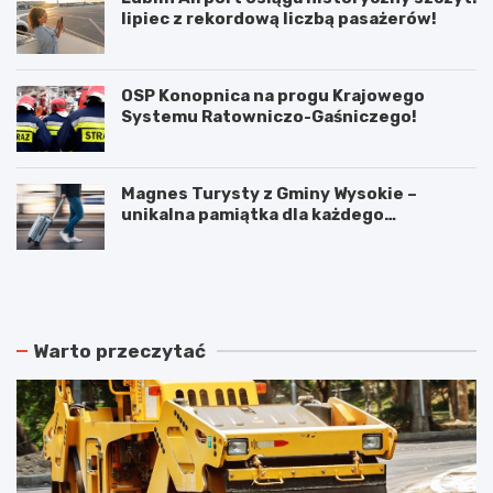
lipiec z rekordową liczbą pasażerów!
OSP Konopnica na progu Krajowego
Systemu Ratowniczo-Gaśniczego!
Magnes Turysty z Gminy Wysokie –
unikalna pamiątka dla każdego
podróżnika!
N
P
o
o
w
d
e
w
r
ó
Warto przeczytać
o
j
z
n
k
e
ł
p
a
o
d
ż
y
a