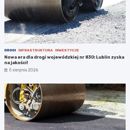
t
o
s
t
a
n
u
DROGI
INFRASTRUKTURA
INWESTYCJE
Nowa era dla drogi wojewódzkiej nr 830: Lublin zyska
na jakości!
5 sierpnia 2026