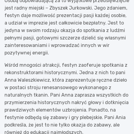
Osobą odpowiadającą za to wyjątkowe przedsięwzięcie
jest radny miejski – Zbyszek Jurkowski. Jego zdaniem,
festyn daje możliwość prezentacji pasji każdej osobie,
a udział w imprezie jest całkowicie bezpłatny. Jest to
jedyna w swoim rodzaju okazja do spotkania z ludźmi
pełnymi pasji, gotowymi szczerze dzielić się własnymi
zainteresowaniami i wprowadzać innych w wir
pozytywnej energii.
Wśród mnogości atrakcji, festyn zaoferuje spotkania z
rekonstruktorami historycznymi. Jedna z nich to pani
Anna Waleszkiewicz, która zaprezentuje ręczne dzieło
w postaci stroju renesansowego wykonanego z
naturalnych tkanin. Pani Anna zaprasza wszystkich do
przymierzenia historycznych nakryć głowy i dotknięcia
prawdziwych elementów uzbrojenia. Ponadto, na
festynie odbędą się zabawy i gry plebejskie. Pani Ania
podkreśla, że jest to nie tylko okazja do zabawy, ale
również do edukacji najmłodszych.