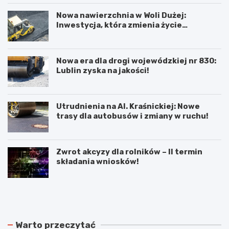
Nowa nawierzchnia w Woli Dużej:
Inwestycja, która zmienia życie
mieszkańców!
Nowa era dla drogi wojewódzkiej nr 830:
Lublin zyska na jakości!
Utrudnienia na Al. Kraśnickiej: Nowe
trasy dla autobusów i zmiany w ruchu!
Zwrot akcyzy dla rolników – II termin
składania wniosków!
N
P
o
o
w
d
e
w
r
ó
Warto przeczytać
o
j