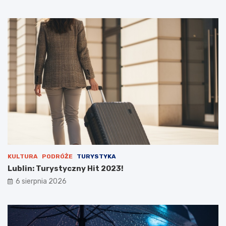
k
o
ż
a
r
p
u
s
t
o
s
t
a
n
u
KULTURA
PODRÓŻE
TURYSTYKA
Lublin: Turystyczny Hit 2023!
6 sierpnia 2026