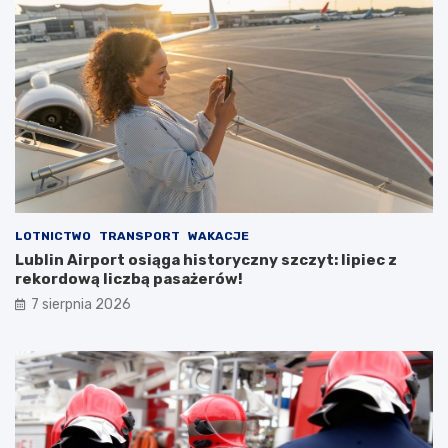
p
u
s
t
o
s
t
a
n
u
LOTNICTWO
TRANSPORT
WAKACJE
Lublin Airport osiąga historyczny szczyt: lipiec z
rekordową liczbą pasażerów!
7 sierpnia 2026