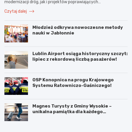
modernizacji dróg, jak i projektów poprawiających…
Czytaj dalej
Młodzież odkrywa nowoczesne metody
nauki w Jabłonnie
Lublin Airport osiąga historyczny szczyt:
lipiec z rekordową liczbą pasażerów!
OSP Konopnica na progu Krajowego
Systemu Ratowniczo-Gaśniczego!
Magnes Turysty z Gminy Wysokie –
unikalna pamiątka dla każdego
podróżnika!
N
P
o
o
w
d