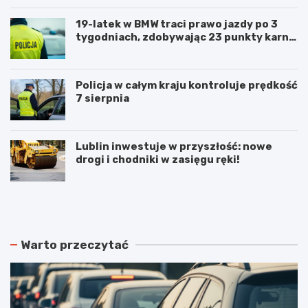
19-latek w BMW traci prawo jazdy po 3
tygodniach, zdobywając 23 punkty karne
w obszarze zabudowanym
Policja w całym kraju kontroluje prędkość
7 sierpnia
Lublin inwestuje w przyszłość: nowe
drogi i chodniki w zasięgu ręki!
N
P
o
o
w
d
e
w
r
ó
Warto przeczytać
o
j
z
n
k
e
ł
p
a
o