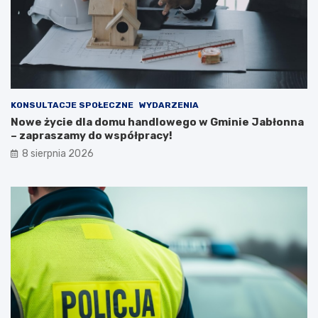
z
i
n
e
e
s
j
z
n
k
a
a
2
ń
0
c
KONSULTACJE SPOŁECZNE
WYDARZENIA
2
ó
Nowe życie dla domu handlowego w Gminie Jabłonna
6
w
– zapraszamy do współpracy!
r
i
8 sierpnia 2026
o
p
k
o
ż
a
r
p
u
s
t
o
s
t
a