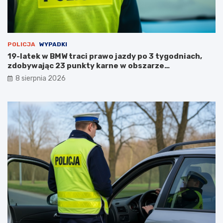
n
u
POLICJA
WYPADKI
19-latek w BMW traci prawo jazdy po 3 tygodniach,
zdobywając 23 punkty karne w obszarze
zabudowanym
8 sierpnia 2026