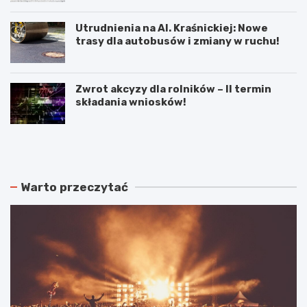
Utrudnienia na Al. Kraśnickiej: Nowe
trasy dla autobusów i zmiany w ruchu!
Zwrot akcyzy dla rolników – II termin
składania wniosków!
N
P
o
o
w
d
e
w
r
ó
Warto przeczytać
o
j
z
n
k
e
ł
p
a
o
d
ż
y
a
j
r
a
y
z
w