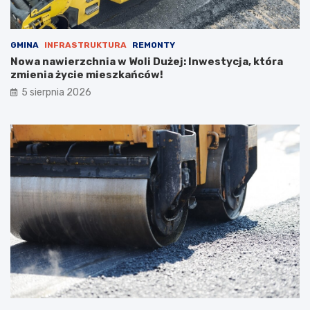
n
k
a
a
2
ń
0
c
GMINA
INFRASTRUKTURA
REMONTY
2
ó
Nowa nawierzchnia w Woli Dużej: Inwestycja, która
6
w
zmienia życie mieszkańców!
r
i
5 sierpnia 2026
o
p
k
o
ż
a
r
p
u
s
t
o
s
t
a
n
u