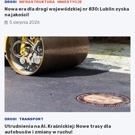
DROGI
INFRASTRUKTURA
INWESTYCJE
Nowa era dla drogi wojewódzkiej nr 830: Lublin zyska
na jakości!
5 sierpnia 2026
DROGI
TRANSPORT
Utrudnienia na Al. Kraśnickiej: Nowe trasy dla
autobusów i zmiany w ruchu!