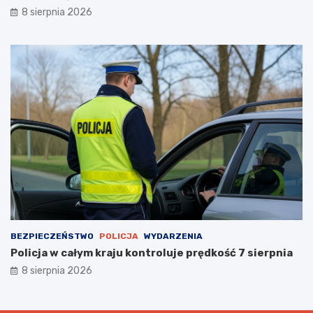
zabudowanym
8 sierpnia 2026
BEZPIECZEŃSTWO
POLICJA
WYDARZENIA
Policja w całym kraju kontroluje prędkość 7 sierpnia
8 sierpnia 2026