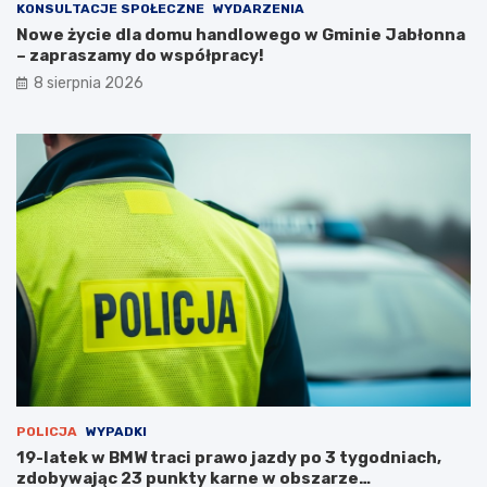
0
c
KONSULTACJE SPOŁECZNE
WYDARZENIA
2
ó
Nowe życie dla domu handlowego w Gminie Jabłonna
6
w
– zapraszamy do współpracy!
r
i
8 sierpnia 2026
o
p
k
o
ż
a
r
p
u
s
t
o
s
t
a
n
u
POLICJA
WYPADKI
19-latek w BMW traci prawo jazdy po 3 tygodniach,
zdobywając 23 punkty karne w obszarze