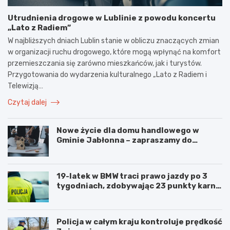
Utrudnienia drogowe w Lublinie z powodu koncertu
„Lato z Radiem”
W najbliższych dniach Lublin stanie w obliczu znaczących zmian
w organizacji ruchu drogowego, które mogą wpłynąć na komfort
przemieszczania się zarówno mieszkańców, jak i turystów.
Przygotowania do wydarzenia kulturalnego „Lato z Radiem i
Telewizją…
Czytaj dalej
Nowe życie dla domu handlowego w
Gminie Jabłonna – zapraszamy do
współpracy!
19-latek w BMW traci prawo jazdy po 3
tygodniach, zdobywając 23 punkty karne
w obszarze zabudowanym
Policja w całym kraju kontroluje prędkość