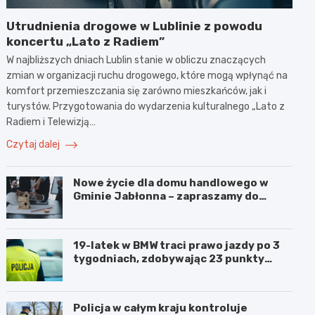
Utrudnienia drogowe w Lublinie z powodu
koncertu „Lato z Radiem”
W najbliższych dniach Lublin stanie w obliczu znaczących
zmian w organizacji ruchu drogowego, które mogą wpłynąć na
komfort przemieszczania się zarówno mieszkańców, jak i
turystów. Przygotowania do wydarzenia kulturalnego „Lato z
Radiem i Telewizją…
Czytaj dalej
Nowe życie dla domu handlowego w
Gminie Jabłonna – zapraszamy do
współpracy!
19-latek w BMW traci prawo jazdy po 3
tygodniach, zdobywając 23 punkty
karne w obszarze zabudowanym
Policja w całym kraju kontroluje