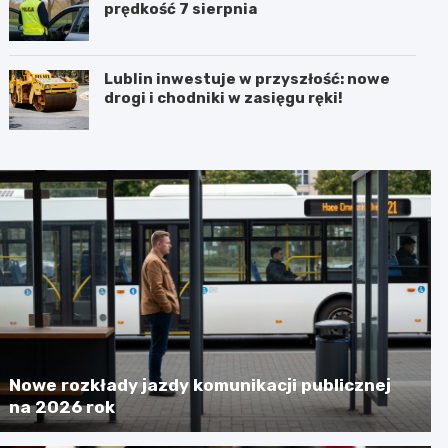
prędkość 7 sierpnia
Lublin inwestuje w przyszłość: nowe
drogi i chodniki w zasięgu ręki!
Nowe rozkłady jazdy komunikacji publicznej
na 2026 rok