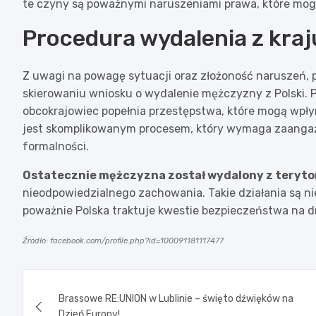
te czyny są poważnymi naruszeniami prawa, które mo
Procedura wydalenia z kraj
Z uwagi na powagę sytuacji oraz złożoność naruszeń, po
skierowaniu wniosku o wydalenie mężczyzny z Polski. 
obcokrajowiec popełnia przestępstwa, które mogą wpł
jest skomplikowanym procesem, który wymaga zaangażo
formalności.
Ostatecznie mężczyzna został wydalony z teryto
nieodpowiedzialnego zachowania. Takie działania są nie
poważnie Polska traktuje kwestie bezpieczeństwa na d
Źródło: facebook.com/profile.php?id=100091181117477
Nawigacja
Brassowe RE:UNION w Lublinie – święto dźwięków na
wpisu
Dzień Europy!