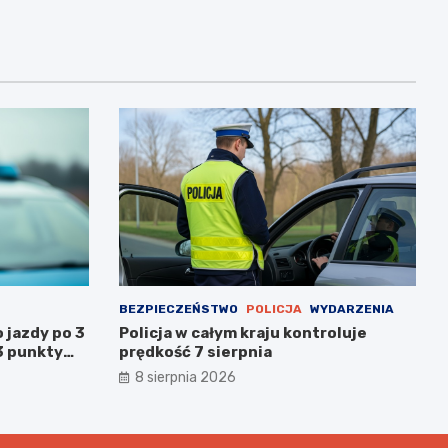
BEZPIECZEŃSTWO
POLICJA
WYDARZENIA
 jazdy po 3
Policja w całym kraju kontroluje
3 punkty
prędkość 7 sierpnia
wanym
8 sierpnia 2026