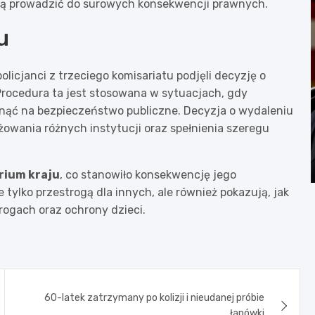
gą prowadzić do surowych konsekwencji prawnych.
u
licjanci z trzeciego komisariatu podjęli decyzję o
Procedura ta jest stosowana w sytuacjach, gdy
ynąć na bezpieczeństwo publiczne. Decyzja o wydaleniu
wania różnych instytucji oraz spełnienia szeregu
rium kraju
, co stanowiło konsekwencję jego
 tylko przestrogą dla innych, ale również pokazują, jak
rogach oraz ochrony dzieci.
60-latek zatrzymany po kolizji i nieudanej próbie
łapówki