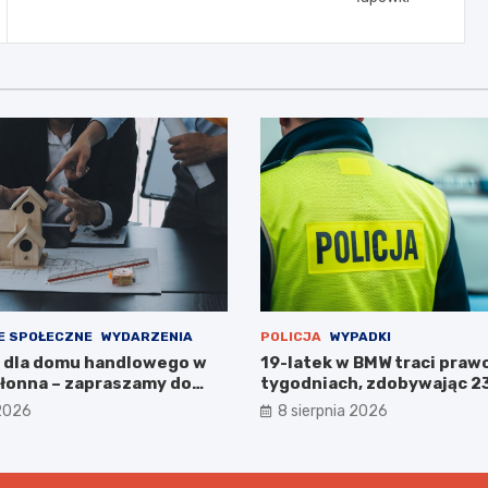
E SPOŁECZNE
WYDARZENIA
POLICJA
WYPADKI
 dla domu handlowego w
19-latek w BMW traci prawo
łonna – zapraszamy do
tygodniach, zdobywając 2
!
karne w obszarze zabudo
 2026
8 sierpnia 2026