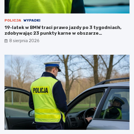
u
POLICJA
WYPADKI
19-latek w BMW traci prawo jazdy po 3 tygodniach,
zdobywając 23 punkty karne w obszarze
zabudowanym
8 sierpnia 2026