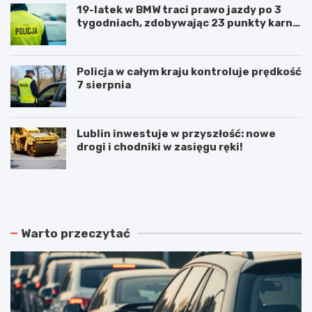
19-latek w BMW traci prawo jazdy po 3
tygodniach, zdobywając 23 punkty karne
w obszarze zabudowanym
Policja w całym kraju kontroluje prędkość
7 sierpnia
Lublin inwestuje w przyszłość: nowe
drogi i chodniki w zasięgu ręki!
N
P
o
o
w
d
e
w
r
ó
Warto przeczytać
o
j
z
n
k
e
ł
p
a
o
d
ż