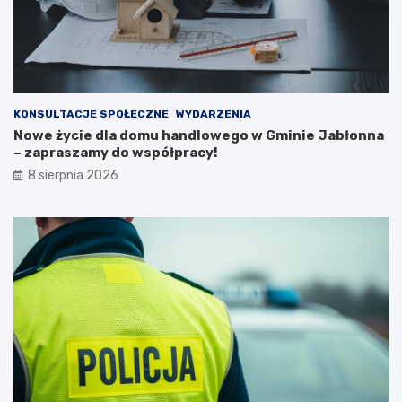
n
e
e
s
j
z
n
k
a
a
2
ń
0
c
KONSULTACJE SPOŁECZNE
WYDARZENIA
2
ó
Nowe życie dla domu handlowego w Gminie Jabłonna
6
w
– zapraszamy do współpracy!
r
i
8 sierpnia 2026
o
p
k
o
ż
a
r
p
u
s
t
o
s
t
a
n