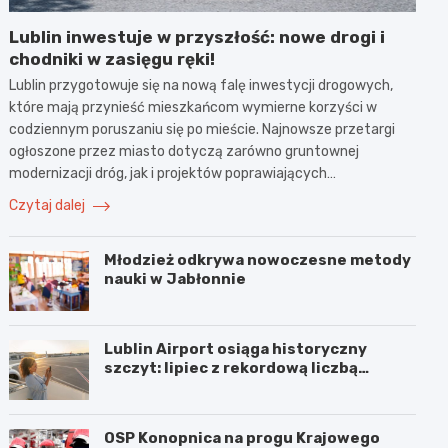
Lublin inwestuje w przyszłość: nowe drogi i
chodniki w zasięgu ręki!
Lublin przygotowuje się na nową falę inwestycji drogowych,
które mają przynieść mieszkańcom wymierne korzyści w
codziennym poruszaniu się po mieście. Najnowsze przetargi
ogłoszone przez miasto dotyczą zarówno gruntownej
modernizacji dróg, jak i projektów poprawiających…
Czytaj dalej
Młodzież odkrywa nowoczesne metody
nauki w Jabłonnie
Lublin Airport osiąga historyczny
szczyt: lipiec z rekordową liczbą
pasażerów!
OSP Konopnica na progu Krajowego