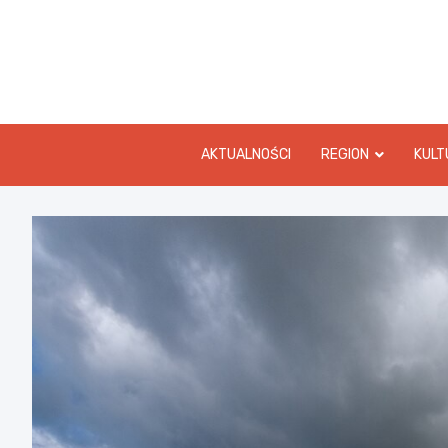
Skip
to
content
AKTUALNOŚCI
REGION
KULT