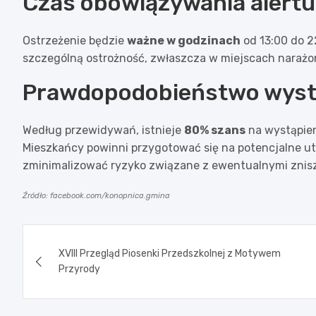
Czas obowiązywania alertu
Ostrzeżenie będzie
ważne w godzinach
od 13:00 do 2
szczególną ostrożność, zwłaszcza w miejscach narażo
Prawdopodobieństwo wyst
Według przewidywań, istnieje
80% szans
na wystąpie
Mieszkańcy powinni przygotować się na potencjalne utr
zminimalizować ryzyko związane z ewentualnymi znis
Źródło: facebook.com/konopnica.gmina
Nawigacja
XVIII Przegląd Piosenki Przedszkolnej z Motywem
wpisu
Przyrody