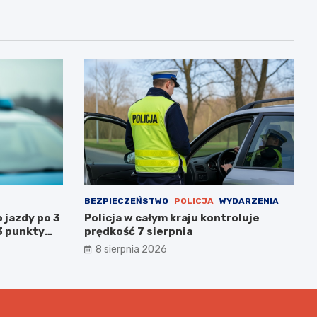
BEZPIECZEŃSTWO
POLICJA
WYDARZENIA
 jazdy po 3
Policja w całym kraju kontroluje
3 punkty
prędkość 7 sierpnia
wanym
8 sierpnia 2026