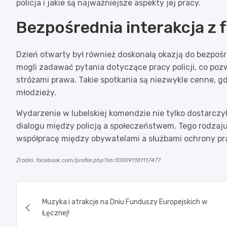
policja i jakie są najważniejsze aspekty jej pracy.
Bezpośrednia interakcja z 
Dzień otwarty był również doskonałą okazją do bezpoś
mogli zadawać pytania dotyczące pracy policji, co pozw
stróżami prawa. Takie spotkania są niezwykle cenne,
młodzieży.
Wydarzenie w lubelskiej komendzie nie tylko dostarczyło
dialogu między policją a społeczeństwem. Tego rodzaju
współpracę między obywatelami a służbami ochrony pr
Źródło: facebook.com/profile.php?id=100091181117477
Nawigacja
Muzyka i atrakcje na Dniu Funduszy Europejskich w
wpisu
Łęcznej!