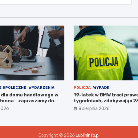
E SPOŁECZNE
WYDARZENIA
POLICJA
WYPADKI
 dla domu handlowego w
19-latek w BMW traci prawo
łonna – zapraszamy do
tygodniach, zdobywając 2
!
karne w obszarze zabudo
 2026
8 sierpnia 2026
Copyright © 2026
LublinInfo.pl