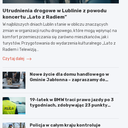
Utrudnienia drogowe w Lublinie z powodu
koncertu „Lato z Radiem”
W najbliższych dniach Lublin stanie w obliczu znaczących
zmian w organizacji ruchu drogowego, które mogą wpłynąć na
komfort przemieszczania się zarówno mieszkańców, jak i
turystów. Przygotowania do wydarzenia kulturalnego „Lato z
Radiem i Telewizją…
Czytaj dalej
Nowe życie dla domu handlowego w
Gminie Jabłonna – zapraszamy do
współpracy!
19-latek w BMW traci prawo jazdy po 3
tygodniach, zdobywając 23 punkty
karne w obszarze zabudowanym
Policja w całym kraju kontroluje