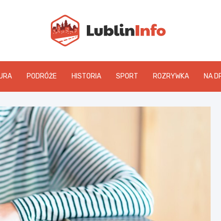
Lublin
URA
PODRÓŻE
HISTORIA
SPORT
ROZRYWKA
NA D