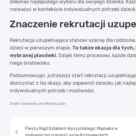
dokonać najlepszego wyboru dla swojego dziecka. Każd
rozważyć w kontekście indywidualnych potrzeb dzieck
Znaczenie rekrutacji uzupe
Rekrutacja uzupełniająca stanowi szansę dla rodziców,
dzieci w pierwszym etapie.
To także okazja dla tych
wybranej placówki
. Dzięki temu procesowi, każde dz
niego środowisku.
Podsumowując, jutrzejszy start rekrutacji uzupełniają
skorzystać z tej okazji, aby zapewnić dziecku jak najl
indywidualnych potrzeb i możliwości.
Źródło: facebook.com/MiastoLublin
Nawigacja
Pieszy Rajd Szlakiem Wyszyńskiego: Majówka w
wpisu
malowniczej scenerii Lasów Kozłowieckich