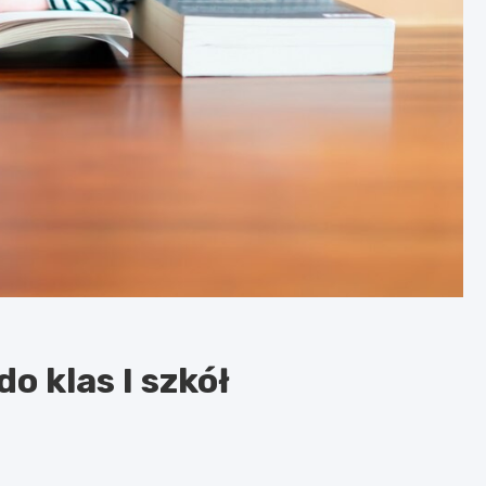
o klas I szkół
!