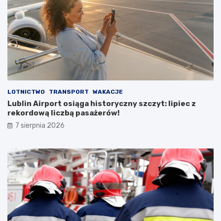
s
t
o
s
t
a
n
u
LOTNICTWO
TRANSPORT
WAKACJE
Lublin Airport osiąga historyczny szczyt: lipiec z
rekordową liczbą pasażerów!
7 sierpnia 2026