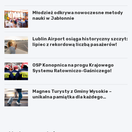
Młodzież odkrywa nowoczesne metody
nauki w Jabłonnie
Lublin Airport osiąga historyczny szczyt:
lipiec z rekordową liczbą pasażerów!
OSP Konopnica na progu Krajowego
Systemu Ratowniczo-Gaśniczego!
Magnes Turysty z Gminy Wysokie –
unikalna pamiątka dla każdego
podróżnika!
N
P
o
o
w
d
e
w
r
ó