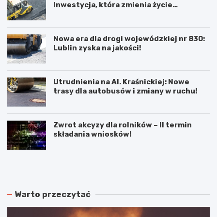
Inwestycja, która zmienia życie
mieszkańców!
Nowa era dla drogi wojewódzkiej nr 830:
Lublin zyska na jakości!
Utrudnienia na Al. Kraśnickiej: Nowe
trasy dla autobusów i zmiany w ruchu!
Zwrot akcyzy dla rolników – II termin
składania wniosków!
N
P
o
o
w
d
e
w
r
ó
Warto przeczytać
o
j
z
n
k
e