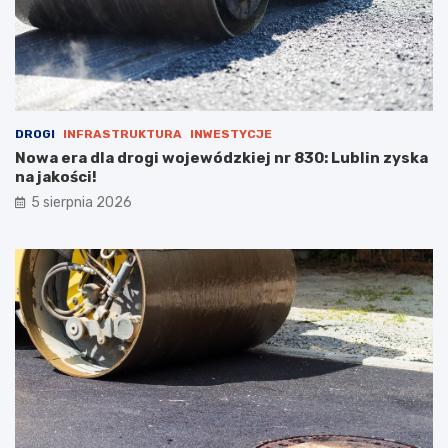
s
t
a
n
u
DROGI
INFRASTRUKTURA
INWESTYCJE
Nowa era dla drogi wojewódzkiej nr 830: Lublin zyska
na jakości!
5 sierpnia 2026