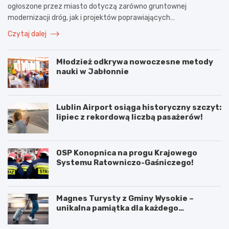
ogłoszone przez miasto dotyczą zarówno gruntownej
modernizacji dróg, jak i projektów poprawiających…
Czytaj dalej
Młodzież odkrywa nowoczesne metody
nauki w Jabłonnie
Lublin Airport osiąga historyczny szczyt:
lipiec z rekordową liczbą pasażerów!
OSP Konopnica na progu Krajowego
Systemu Ratowniczo-Gaśniczego!
Magnes Turysty z Gminy Wysokie –
unikalna pamiątka dla każdego
podróżnika!
N
P