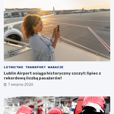
a
r
p
u
s
t
o
s
t
a
n
u
LOTNICTWO
TRANSPORT
WAKACJE
Lublin Airport osiąga historyczny szczyt: lipiec z
rekordową liczbą pasażerów!
7 sierpnia 2026