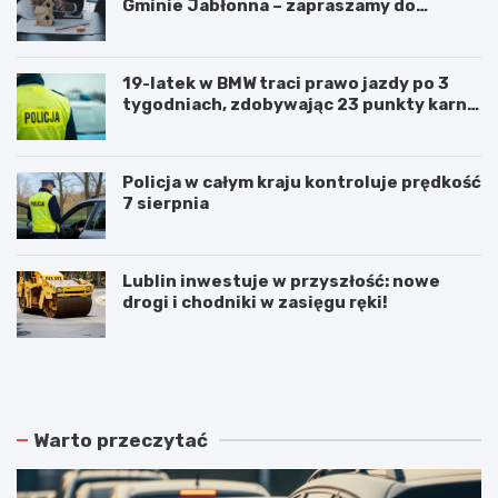
Gminie Jabłonna – zapraszamy do
współpracy!
19-latek w BMW traci prawo jazdy po 3
tygodniach, zdobywając 23 punkty karne
w obszarze zabudowanym
Policja w całym kraju kontroluje prędkość
7 sierpnia
Lublin inwestuje w przyszłość: nowe
drogi i chodniki w zasięgu ręki!
N
P
o
o
w
d
e
w
r
ó
Warto przeczytać
o
j
z
n
k
e