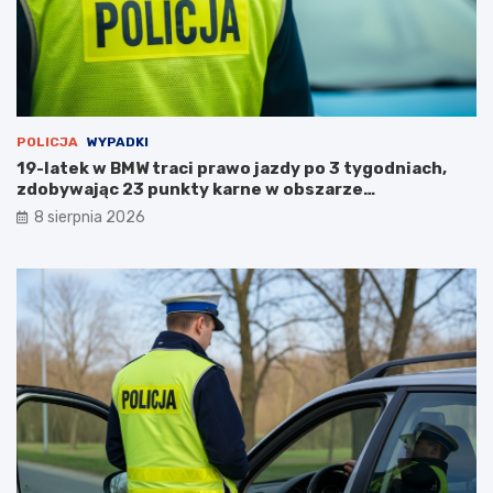
s
t
a
n
u
POLICJA
WYPADKI
19-latek w BMW traci prawo jazdy po 3 tygodniach,
zdobywając 23 punkty karne w obszarze
zabudowanym
8 sierpnia 2026