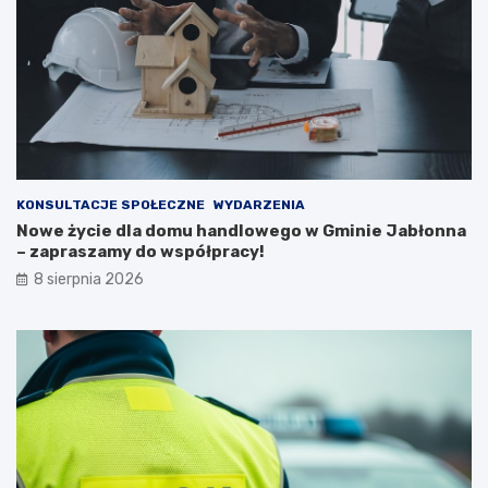
i
a
c
m
z
i
n
e
e
s
j
z
n
k
a
a
2
ń
0
c
KONSULTACJE SPOŁECZNE
WYDARZENIA
2
ó
Nowe życie dla domu handlowego w Gminie Jabłonna
6
w
– zapraszamy do współpracy!
r
i
8 sierpnia 2026
o
p
k
o
ż
a
r
p
u
s
t
o