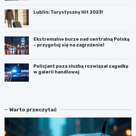
Lublin: Turystyczny Hit 2023!
Ekstremalne burze nad centralną Polską
– przygotuj się na zagrożenie!
Policjant poza służbą rozwiązał zagadkę
w galerii handlowej
N
P
o
o
w
d
e
w
r
ó
Warto przeczytać
o
j
z
n
k
e
ł
p
a
o