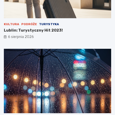
a
n
u
KULTURA
PODRÓŻE
TURYSTYKA
Lublin: Turystyczny Hit 2023!
6 sierpnia 2026