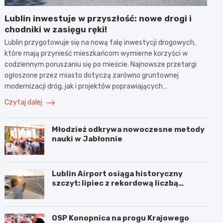
Lublin inwestuje w przyszłość: nowe drogi i
chodniki w zasięgu ręki!
Lublin przygotowuje się na nową falę inwestycji drogowych,
które mają przynieść mieszkańcom wymierne korzyści w
codziennym poruszaniu się po mieście. Najnowsze przetargi
ogłoszone przez miasto dotyczą zarówno gruntownej
modernizacji dróg, jak i projektów poprawiających…
Czytaj dalej
Młodzież odkrywa nowoczesne metody
nauki w Jabłonnie
Lublin Airport osiąga historyczny
szczyt: lipiec z rekordową liczbą
pasażerów!
OSP Konopnica na progu Krajowego