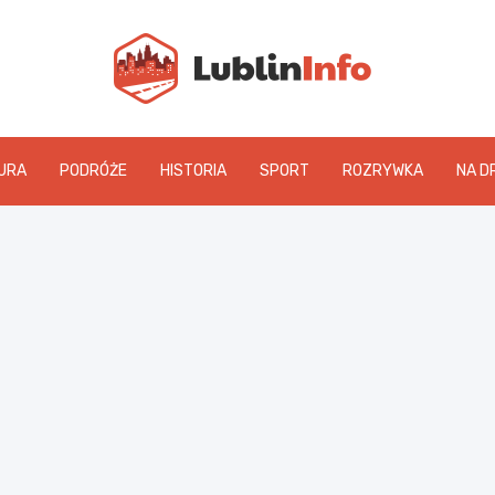
Lublin
URA
PODRÓŻE
HISTORIA
SPORT
ROZRYWKA
NA D