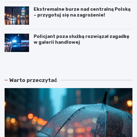
Ekstremalne burze nad centralną Polską
– przygotuj się na zagrożenie!
Policjant poza służbą rozwiązał zagadkę
w galerii handlowej
N
P
o
o
w
d
e
w
r
ó
Warto przeczytać
o
j
z
n
k
e
ł
p
a
o
d
ż
y
a
j
r
a
y
z
w