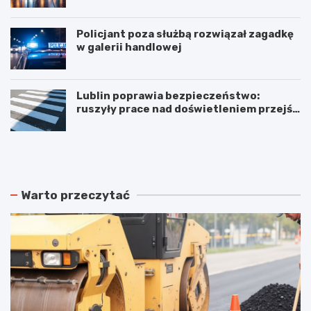
Policjant poza służbą rozwiązał zagadkę
w galerii handlowej
Lublin poprawia bezpieczeństwo:
ruszyły prace nad doświetleniem przejść
dla pieszych!
N
P
o
o
w
d
e
w
r
ó
Warto przeczytać
o
j
z
n
k
e
ł
p
a
o
d
ż
y
a
j
r
a
y